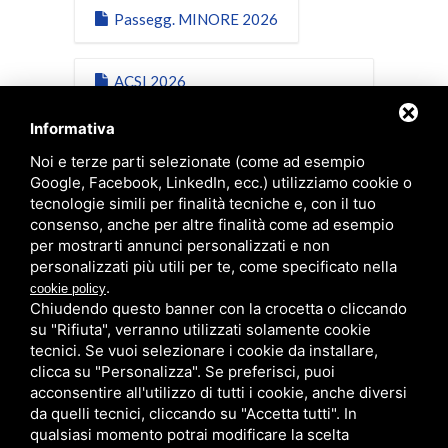
Passegg. MINORE 2026
ACSI 2026
Conducente/Passeggero
Informativa
Noi e terze parti selezionate (come ad esempio
Scheda ACSI 2026 Minore
Google, Facebook, LinkedIn, ecc.) utilizziamo cookie o
tecnologie simili per finalità tecniche e, con il tuo
consenso, anche per altre finalità come ad esempio
IBAN Vers.Quote 2026
per mostrarti annunci personalizzati e non
personalizzati più utili per te, come specificato nella
.
cookie policy
Privacy ACSI 2025
Chiudendo questo banner con la crocetta o cliccando
Conduc.Passegg.
su "Rifiuta", verranno utilizzati solamente cookie
tecnici. Se vuoi selezionare i cookie da installare,
clicca su "Personalizza". Se preferisci, puoi
acconsentire all'utilizzo di tutti i cookie, anche diversi
da quelli tecnici, cliccando su "Accetta tutti". In
qualsiasi momento potrai modificare la scelta