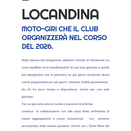
LOCANDINA
MOTO-GIRI CHE IL CLUB
ORGANIZZERÀ NEL CORSO
DEL 2026.
Nella stesura del programma abbiamo cercato di mantenere un
certo equilibrio tra le manifestazioni di una sola giornata e quelle
più impegnative che si articolano su più giorni, rendendo alcuni
eventi programmati per più giorni, modulari, fruibili parzialmente,
da chi ha poco tempo a disposizione. anche per una sola
giornata.
Tra cui spiccano alcune novità e piacevoli riconferme:
continua la collaborazione con altri clubs Bmw, nell’intento di
creare aggregazione e nuove conoscenze con persone
accumunate dalla stessa passione. Eventi con i Clubs Bmw del