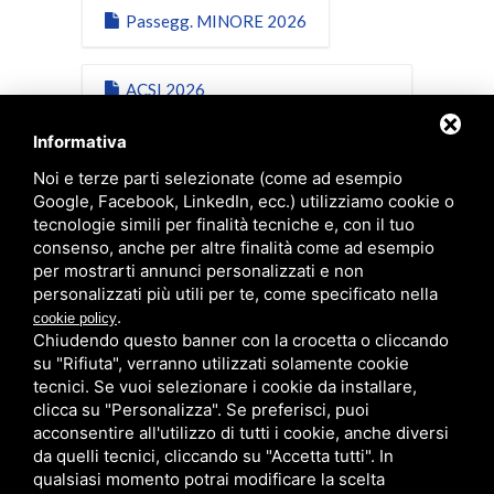
Passegg. MINORE 2026
ACSI 2026
Conducente/Passeggero
Informativa
Noi e terze parti selezionate (come ad esempio
Scheda ACSI 2026 Minore
Google, Facebook, LinkedIn, ecc.) utilizziamo cookie o
tecnologie simili per finalità tecniche e, con il tuo
consenso, anche per altre finalità come ad esempio
IBAN Vers.Quote 2026
per mostrarti annunci personalizzati e non
personalizzati più utili per te, come specificato nella
.
cookie policy
Privacy ACSI 2025
Chiudendo questo banner con la crocetta o cliccando
Conduc.Passegg.
su "Rifiuta", verranno utilizzati solamente cookie
tecnici. Se vuoi selezionare i cookie da installare,
clicca su "Personalizza". Se preferisci, puoi
acconsentire all'utilizzo di tutti i cookie, anche diversi
da quelli tecnici, cliccando su "Accetta tutti". In
qualsiasi momento potrai modificare la scelta